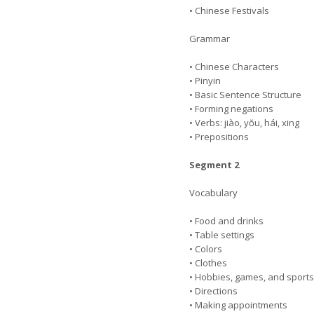
• Chinese Festivals
Grammar
• Chinese Characters
• Pinyin
• Basic Sentence Structure
• Forming negations
• Verbs: jiào, yŏu, hái, xing
• Prepositions
Segment 2
Vocabulary
• Food and drinks
• Table settings
• Colors
• Clothes
• Hobbies, games, and sports
• Directions
• Making appointments