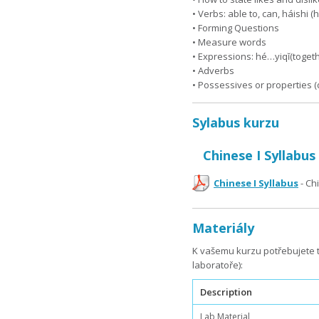
• Verbs: able to, can, háishi 
• Forming Questions
• Measure words
• Expressions: hé…yiqĭ(togeth
• Adverbs
• Possessives or properties (
Sylabus kurzu
Chinese I Syllabus
Chinese I Syllabus
- Ch
Materiály
K vašemu kurzu potřebujete t
laboratoře):
Description
Lab Material