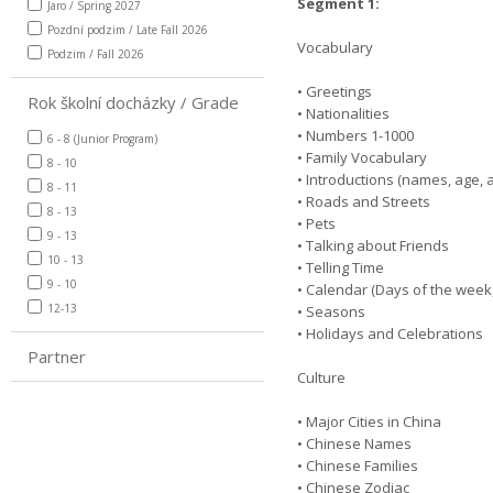
Segment 1:
Jaro / Spring 2027
Pozdní podzim / Late Fall 2026
Vocabulary
Podzim / Fall 2026
• Greetings
Rok školní docházky / Grade
• Nationalities
• Numbers 1-1000
6 - 8 (Junior Program)
• Family Vocabulary
8 - 10
• Introductions (names, age, 
8 - 11
• Roads and Streets
8 - 13
• Pets
9 - 13
• Talking about Friends
10 - 13
• Telling Time
9 - 10
• Calendar (Days of the week
12-13
• Seasons
• Holidays and Celebrations
Partner
Culture
• Major Cities in China
• Chinese Names
• Chinese Families
• Chinese Zodiac