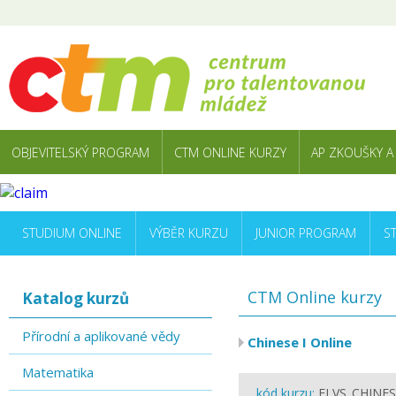
OBJEVITELSKÝ PROGRAM
CTM ONLINE KURZY
AP ZKOUŠKY A
STUDIUM ONLINE
VÝBĚR KURZU
JUNIOR PROGRAM
S
CTM Online kurzy
Katalog kurzů
Přírodní a aplikované vědy
Chinese I Online
Matematika
kód kurzu:
FLVS_CHINES