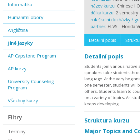
Informatika
název kurzu:
Chinese I O
délka kurzu:
2 semestry
Humanitní obory
rok školní docházky / gr
partner:
FLVS - Florida V
Angličtina
Detailní popis
Struktu
Jiné jazyky
AP Capstone Program
Detailní popis
Students join various native 
AP kurzy
speakers take students throug
language. At the very beginni
University Counseling
one semester, students will b
Program
others. Students learn to co
on a variety of topics. As stu
Všechny kurzy
keeps developing.
Filtry
Struktura kurzu
Major Topics and C
Termíny