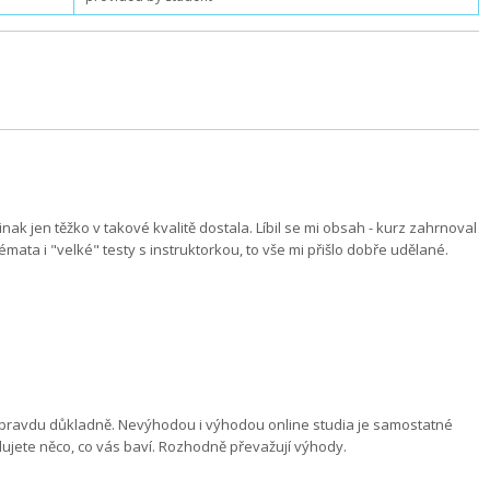
nak jen těžko v takové kvalitě dostala. Líbil se mi obsah - kurz zahrnoval
témata i "velké" testy s instruktorkou, to vše mi přišlo dobře udělané.
 opravdu důkladně. Nevýhodou i výhodou online studia je samostatné
udujete něco, co vás baví. Rozhodně převažují výhody.