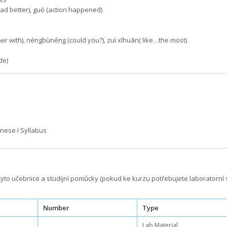
(had better), guò (action happened)
er with), néngbùnéng (could you?), zuì xĭhuān( like…the most)
de)
inese I Syllabus
yto učebnice a studijní pomůcky (pokud ke kurzu potřebujete laboratorní 
Number
Type
Lab Material