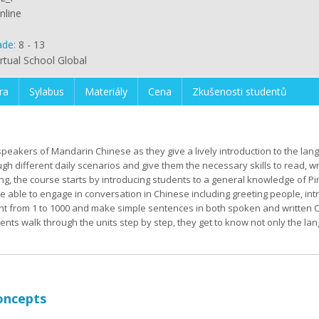
nline
ade:
8 - 13
irtual School Global
ra
Sylabus
Materiály
Cena
Zkušenosti studentů
speakers of Mandarin Chinese as they give a lively introduction to the lang
h different daily scenarios and give them the necessary skills to read, wr
ng, the course starts by introducing students to a general knowledge of P
e able to engage in conversation in Chinese including greeting people, in
unt from 1 to 1000 and make simple sentences in both spoken and written 
dents walk through the units step by step, they get to know not only the la
oncepts