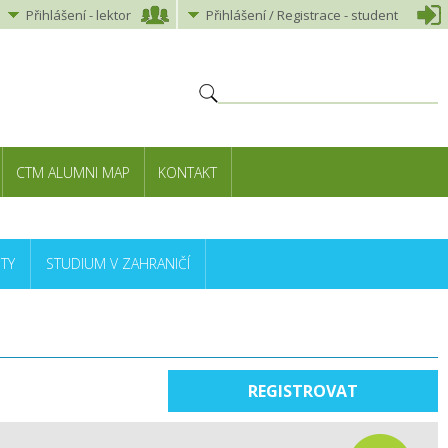
Přihlášení
-
lektor
Přihlášení
/ Registrace -
student
CTM ALUMNI MAP
KONTAKT
TY
STUDIUM V ZAHRANIČÍ
REGISTROVAT