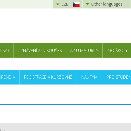
Other languages
CZE
 PSAT
UZNÁVÁNÍ AP ZKOUŠEK
AP U MATURITY
PRO ŠKOLY
TIPENDIA
REGISTRACE A KURZOVNÉ
NÁŠ TÝM
PRO STUDEN
E_I