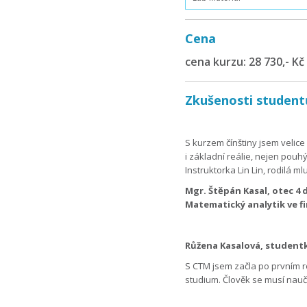
Cena
cena kurzu: 28 730,- Kč 
Zkušenosti student
S kurzem čínštiny jsem velice
i základní reálie, nejen pouhý
Instruktorka Lin Lin, rodilá m
Mgr. Štěpán Kasal, otec 4 
Matematický analytik ve fir
Růžena Kasalová, studentk
S CTM jsem začla po prvním r
studium. Člověk se musí nauči