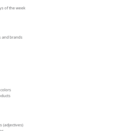
ays of the week
es and brands
 colors
oducts
s (adjectives)
kes