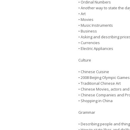
• Ordinal Numbers
• Another way to state the d
• Art
• Movies
• Music Instruments
• Business
• Asking and describing pric
• Currencies
• Electric Appliances
Culture
• Chinese Cuisine
• 2008 Beijing Olympic Games
• Traditional Chinese Art
• Chinese Movies, actors and
• Chinese Companies and Pr
• Shopping in China
Grammar
• Describing people and thing
• How to state likes and disli