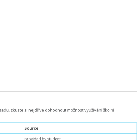
sadu, zkuste si nejdříve dohodnout možnost využívání školní
Source
provided by student