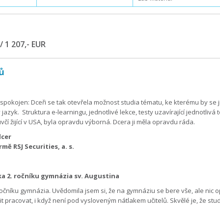
/ 1 207,- EUR
ů
 spokojen: Dceři se tak otevřela možnost studia tématu, ke kterému by se ji
 jazyk. Struktura e-learningu, jednotlivé lekce, testy uzavírající jednotlivá 
luvčí žijící v USA, byla opravdu výborná. Dcera ji měla opravdu ráda.
dcer
mě RSJ Securities, a. s.
a 2. ročníku gymnázia sv. Augustina
očníku gymnázia. Uvědomila jsem si, že na gymnáziu se bere vše, ale nic
t pracovat, i když není pod vysloveným nátlakem učitelů. Skvělé je, že st