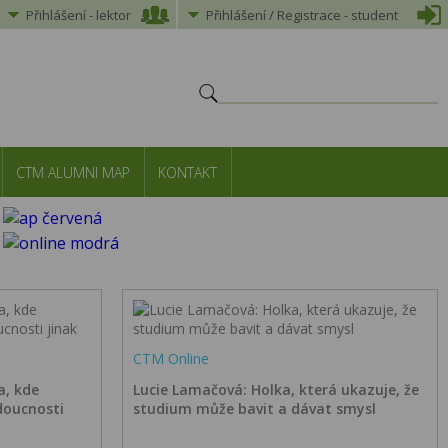
Přihlášení
-
lektor
Přihlášení
/ Registrace -
student
CTM ALUMNI MAP
KONTAKT
CTM Online
a, kde
Lucie Lamačová: Holka, která ukazuje, že
doucnosti
studium může bavit a dávat smysl