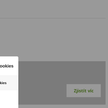
ookies
kies
Zjistít víc