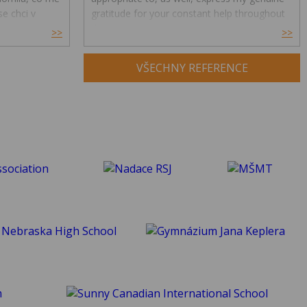
e chci v
gratitude for your constant help throughout
ře, ale i
the year.
>>
>>
Your feedback and advice have had a great
VŠECHNY REFERENCE
impact on my understanding and enjoyment
of the subject and helped me develop a
much deeper insight into psychology. Thank
you for being an exceptional tutor and
making this course such an amazing
experience for me. :)