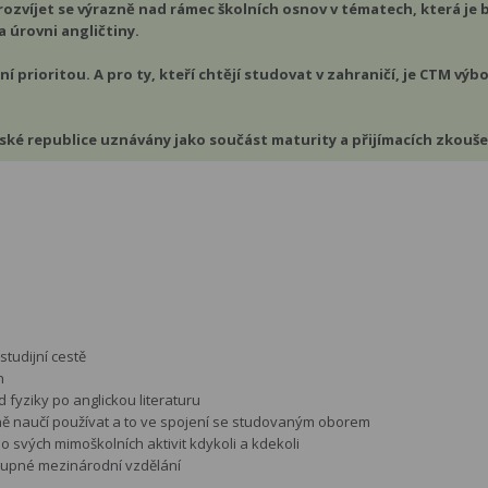
rozvíjet se výrazně nad rámec školních osnov v tématech, která 
 úrovni angličtiny.
ní prioritou. A pro ty, kteří chtějí studovat v zahraničí, je CTM v
ské republice uznávány jako součást maturity a přijímacích zkouše
tudijní cestě
h
 fyziky po anglickou literaturu
ečně naučí používat a to ve spojení se studovaným oborem
do svých mimoškolních aktivit kdykoli a kdekoli
tupné mezinárodní vzdělání