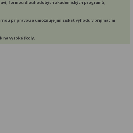
je baví, formou dlouhodobých akademických programů,
ýbornou přípravou a umožňuje jim získat výhodu v přijímacím
k na vysoké školy.