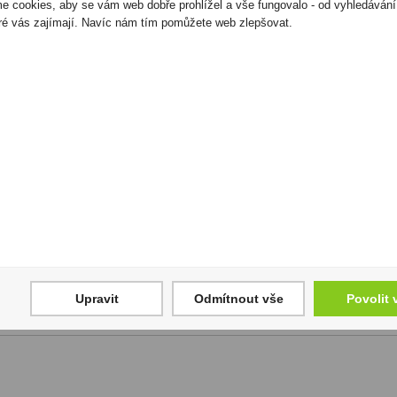
 cookies, aby se vám web dobře prohlížel a vše fungovalo - od vyhledávání
ré vás zajímají. Navíc nám tím pomůžete web zlepšovat.
:
partnerům, kteří nás podporují, nejen finančně, ale i mentorsky. Věří v na
 se online, kriticky myslet a ovládat angličtinu. Bez nich bychom nemohli p
Upravit
Odmítnout vše
Povolit 