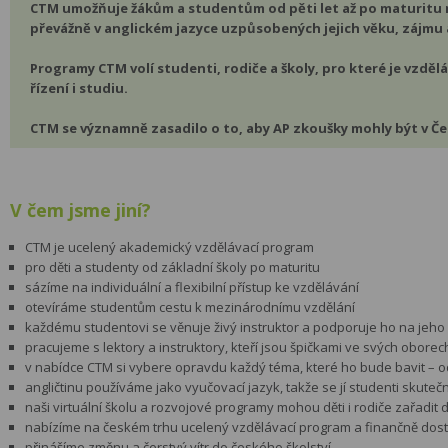
CTM umožňuje žákům a studentům od pěti let až po maturitu 
převážně v anglickém jazyce uzpůsobených jejich věku, zájmu a
Programy CTM volí studenti, rodiče a školy, pro které je vzdělá
řízení i studiu.
CTM se významně zasadilo o to, aby AP zkoušky mohly být v Če
V čem jsme jiní?
CTM je ucelený akademický vzdělávací program
pro děti a studenty od základní školy po maturitu
sázíme na individuální a flexibilní přístup ke vzdělávání
otevíráme studentům cestu k mezinárodnímu vzdělání
každému studentovi se věnuje živý instruktor a podporuje ho na jeho s
pracujeme s lektory a instruktory, kteří jsou špičkami ve svých oborec
v nabídce CTM si vybere opravdu každý téma, které ho bude bavit – od
angličtinu používáme jako vyučovací jazyk, takže se jí studenti skut
naši virtuální školu a rozvojové programy mohou děti i rodiče zařadit 
nabízíme na českém trhu ucelený vzdělávací program a finančně dos
přinášíme změnu a čerstvý vítr do českého školství