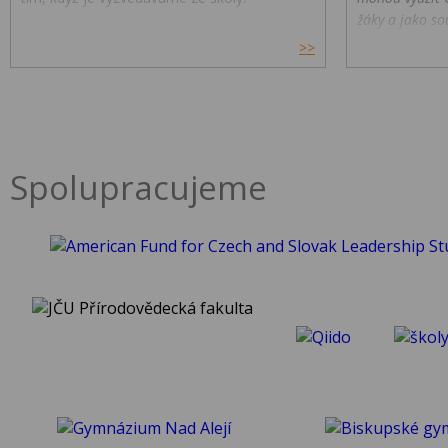
žáky a jako so
>>
Spolupracujeme