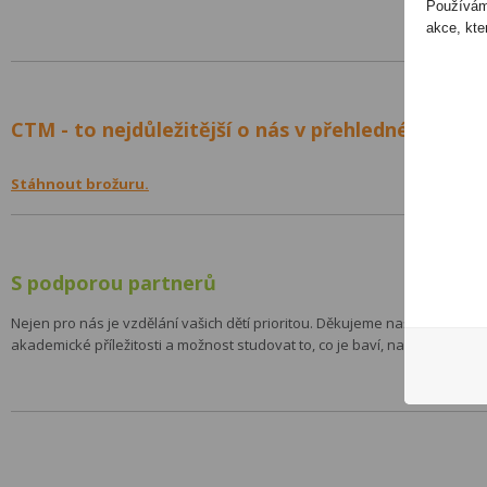
Používáme
akce, kte
CTM - to nejdůležitější o nás v přehledné brožuře
Stáhnout brožuru.
S podporou partnerů
Nejen pro nás je vzdělání vašich dětí prioritou. Děkujeme našim hlavním 
akademické příležitosti a možnost studovat to, co je baví, naučit je učit