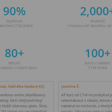
90%
2,000
úspěšnost
studentů
končení CTM Online
s hotovou AP zkouškou od
80+
100+
lektorů
kurzů v nabídce
struktorů v našem týmu
CTM Online
ová, ředitelka Nadace RSJ
Jasmína Š.
 vedenou online (doplňkovou)
AP kurz od CTM mi poskytnul p
denty, kteří chtějí/potřebují
seberealizace v oblasti, kterou m
a hlubší oborovou výuku. Školy
nabídnul mi možnosti, o kterýc
CTM Online pro své přemýšlivé
nesnilo. Díky kurzu jsem si uv