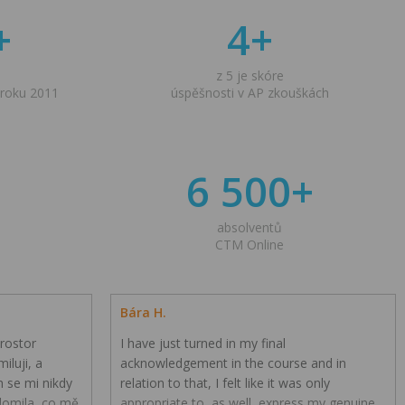
+
4+
z 5 je skóre
 roku 2011
úspěšnosti v AP zkouškách
6 500+
absolventů
CTM Online
Bára H.
rostor
I have just turned in my final
iluji, a
acknowledgement in the course and in
h se mi nikdy
relation to that, I felt like it was only
ědomila, co mě
appropriate to, as well, express my genuine