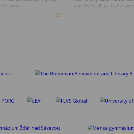
učást výuky."
skutečně naplňuje, baví a kam s
budoucnu směřovat ve své karié
>>
koníčcích.