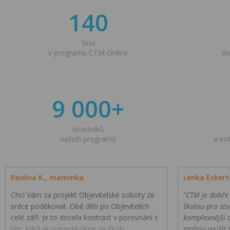
140
škol
v programu CTM Online
do
9 000+
účastníků
našich programů
a in
Pavlína K., maminka
Lenka Eckert
Chci Vám za projekt Objevitelské soboty ze
"CTM je dobře
srdce poděkovat. Obě děti po Objevitelích
školou pro stu
celé září. Je to docela kontrast v porovnání s
komplexnější 
tím, když je vyzvedáváme ze školy.
mohou využít 