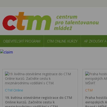
OBJEVITELSKÝ PROGRAM
CTM ONLINE KURZY
AP ZKOUŠKY A
CTM Online
CTM
19. května otevíráme registrace do CTM
Praha hostil
Online kurzů. Začněte cestu k
evropských A
mezinárodnímu vzdělání s CTM.
Board i MŠM