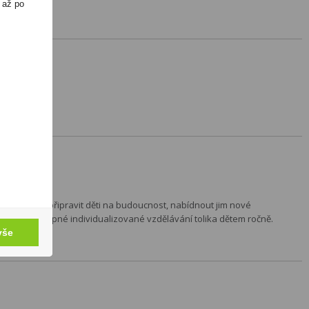
 až po
še hodnoty – připravit děti na budoucnost, nabídnout jim nové
oskytovat dostupné individualizované vzdělávání tolika dětem ročně.
vše