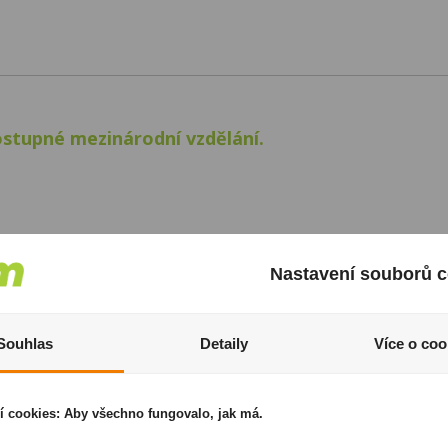
ostupné mezinárodní vzdělání.
Nastavení souborů c
Souhlas
Detaily
Více o coo
í cookies: Aby všechno fungovalo, jak má.