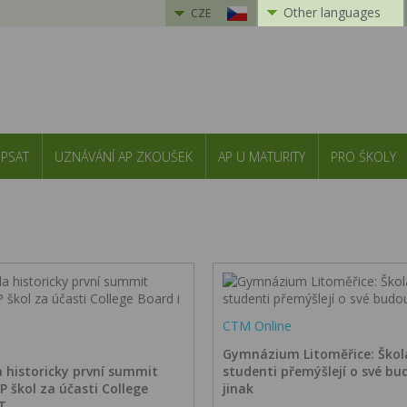
Other languages
CZE
 PSAT
UZNÁVÁNÍ AP ZKOUŠEK
AP U MATURITY
PRO ŠKOLY
CTM Online
Gymnázium Litoměřice: Škol
a historicky první summit
studenti přemýšlejí o své bu
P škol za účasti College
jinak
T