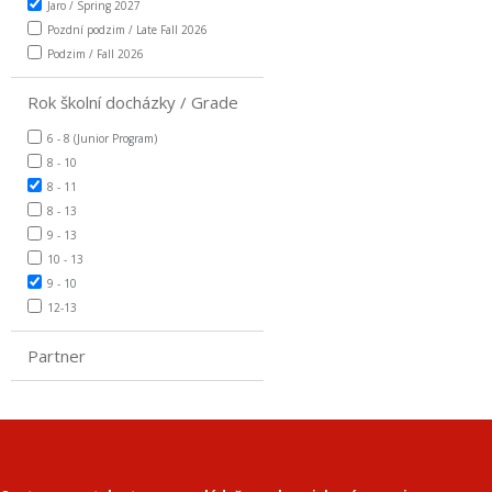
Jaro / Spring 2027
Pozdní podzim / Late Fall 2026
Podzim / Fall 2026
Rok školní docházky / Grade
6 - 8 (Junior Program)
8 - 10
8 - 11
8 - 13
9 - 13
10 - 13
9 - 10
12-13
Partner