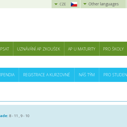
Other languages
CZE
 PSAT
UZNÁVÁNÍ AP ZKOUŠEK
AP U MATURITY
PRO ŠKOLY
TIPENDIA
REGISTRACE A KURZOVNÉ
NÁŠ TÝM
PRO STUDEN
rade:
8 - 11 , 9 - 10