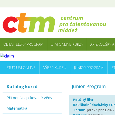
OBJEVITELSKÝ PROGRAM
CTM ONLINE KURZY
AP ZKOUŠKY A
STUDIUM ONLINE
VÝBĚR KURZU
JUNIOR PROGRAM
S
Junior Program
Katalog kurzů
Přírodní a aplikované vědy
Použitý filtr
Rok školní docházky / G
Matematika
Termín:
Jaro / Spring 2027