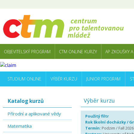
OBJEVITELSKÝ PROGRAM
CTM ONLINE KURZY
AP ZKOUŠKY A
STUDIUM ONLINE
VÝBĚR KURZU
JUNIOR PROGRAM
S
Výběr kurzu
Katalog kurzů
Přírodní a aplikované vědy
Použitý filtr
Rok školní docházky / G
Matematika
Termín:
Podzim / Fall 2026