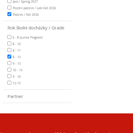
Jaro / Spring 2027
Pozdní podzim / Late Fall 2026
Podzim / Fall 2026
Rok školní docházky / Grade
6 - 8 (Junior Program)
8 - 10
8 - 11
8 - 13
9 - 13
10 - 13
9 - 10
12-13
Partner