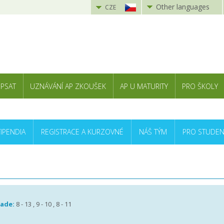
Other languages
CZE
 PSAT
UZNÁVÁNÍ AP ZKOUŠEK
AP U MATURITY
PRO ŠKOLY
TIPENDIA
REGISTRACE A KURZOVNÉ
NÁŠ TÝM
PRO STUDEN
rade:
8 - 13 , 9 - 10 , 8 - 11