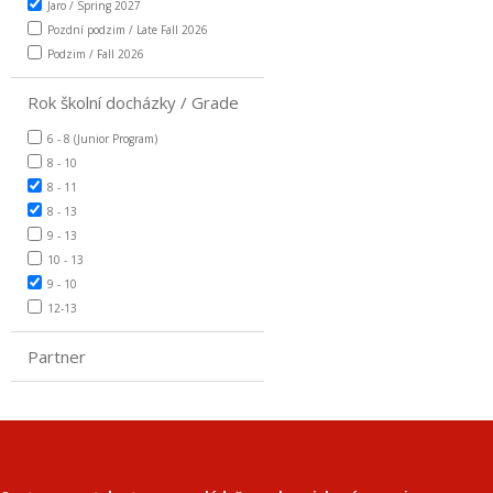
Jaro / Spring 2027
Pozdní podzim / Late Fall 2026
Podzim / Fall 2026
Rok školní docházky / Grade
6 - 8 (Junior Program)
8 - 10
8 - 11
8 - 13
9 - 13
10 - 13
9 - 10
12-13
Partner