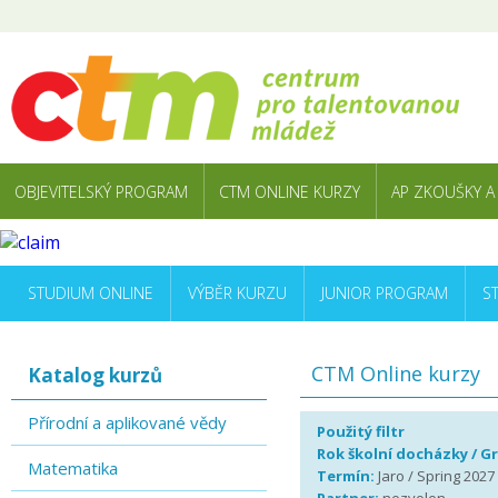
OBJEVITELSKÝ PROGRAM
CTM ONLINE KURZY
AP ZKOUŠKY A
STUDIUM ONLINE
VÝBĚR KURZU
JUNIOR PROGRAM
S
CTM Online kurzy
Katalog kurzů
Přírodní a aplikované vědy
Použitý filtr
Rok školní docházky / G
Matematika
Termín:
Jaro / Spring 2027