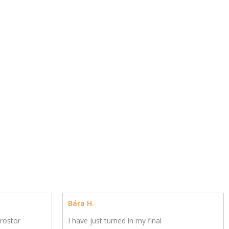
Bára H.
rostor
I have just turned in my final