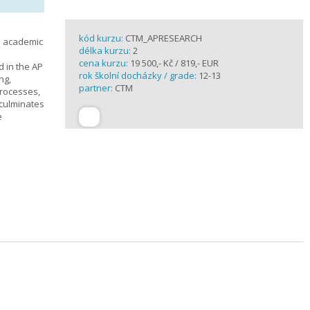
kód kurzu:
CTM_APRESEARCH
n academic
délka kurzu:
2
cena kurzu:
19 500,- Kč / 819,- EUR
d in the AP
rok školní docházky / grade:
12-13
ng,
partner:
CTM
processes,
 culminates
e