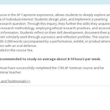
urse in the AP Capstone experience, allows students to deeply explore a
ea of individual interest. Students design, plan, and implement a yearlong
esearch question. Through this inquiry, they further the skills they acquire
 research methodology, employing ethical research practices, and accessi
 information. Students reflect on their skill development, document their 
their scholarly work through a process and reflection portfolio. The course
000–5,000 words (accompanied by a performance, exhibit, or product wher
ion with an oral defense.
uded in the course fee.
recommended to study on average about 8-10 hours per week.
must have successfully completed the CTM AP Seminar course and be
minar teacher.
s and Testimonials>>