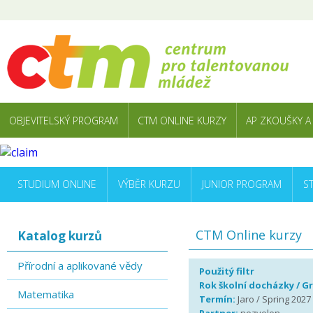
OBJEVITELSKÝ PROGRAM
CTM ONLINE KURZY
AP ZKOUŠKY A
STUDIUM ONLINE
VÝBĚR KURZU
JUNIOR PROGRAM
S
CTM Online kurzy
Katalog kurzů
Přírodní a aplikované vědy
Použitý filtr
Rok školní docházky / G
Matematika
Termín:
Jaro / Spring 2027