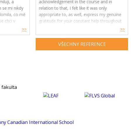
iluji, a
acknowledgement in the course and in
h se mi nikdy
relation to that, I felt like it was only
ědomila, co mě
appropriate to, as well, express my genuine
e chci v
gratitude for your constant help throughout
ře, ale i
the year.
>>
>>
Your feedback and advice have had a great
VŠECHNY REFERENCE
impact on my understanding and enjoyment
of the subject and helped me develop a
much deeper insight into psychology. Thank
you for being an exceptional tutor and
making this course such an amazing
experience for me. :)