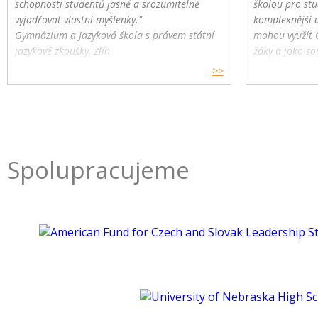
schopnosti studentů jasně a srozumitelně
školou pro stu
vyjadřovat vlastní myšlenky."
komplexnější 
Gymnázium a Jazyková škola s právem státní
mohou využít 
jazykové zkoušky, Zlín
žáky a jako so
>>
Spolupracujeme