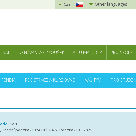
Other languages
CZE
 PSAT
UZNÁVÁNÍ AP ZKOUŠEK
AP U MATURITY
PRO ŠKOLY
TIPENDIA
REGISTRACE A KURZOVNÉ
NÁŠ TÝM
PRO STUDEN
rade:
12-13
 , Pozdní podzim / Late Fall 2026 , Podzim / Fall 2026