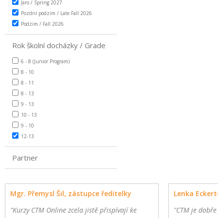
Jaro / Spring 2027
Pozdní podzim / Late Fall 2026
Podzim / Fall 2026
Rok školní docházky / Grade
6 - 8 (Junior Program)
8 - 10
8 - 11
8 - 13
9 - 13
10 - 13
9 - 10
12-13
Partner
Mgr. Přemysl Šil, zástupce ředitelky
Lenka Eckert
"Kurzy CTM Online zcela jistě přispívají ke
"CTM je dobře