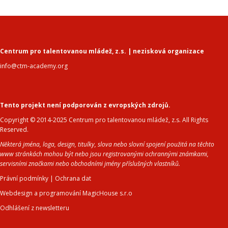
Centrum pro talentovanou mládež, z.s. | nezisková organizace
info@ctm-academy.org
Tento projekt není podporován z evropských zdrojů.
Copyright © 2014-2025 Centrum pro talentovanou mládež, z.s. All Rights
Reserved.
Některá jména, loga, design, titulky, slova nebo slovní spojení použitá na těchto
www stránkách mohou být nebo jsou registrovanými ochrannými známkami,
servisními značkami nebo obchodními jmény příslušných vlastníků.
Právní podmínky
|
Ochrana dat
Webdesign a programování MagicHouse s.r.o
Odhlášení z newsletteru