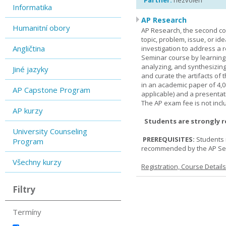
Partner:
nezvolen
Informatika
AP Research
Humanitní obory
AP Research, the second co
topic, problem, issue, or id
Angličtina
investigation to address a r
Seminar course by learning
analyzing, and synthesizing
Jiné jazyky
and curate the artifacts of 
in an academic paper of 4,
AP Capstone Program
applicable) and a presentat
The AP exam fee is not incl
AP kurzy
Students are strongly 
University Counseling
PREREQUISITES:
Students 
Program
recommended by the AP Se
Všechny kurzy
Registration, Course Detail
Filtry
Termíny