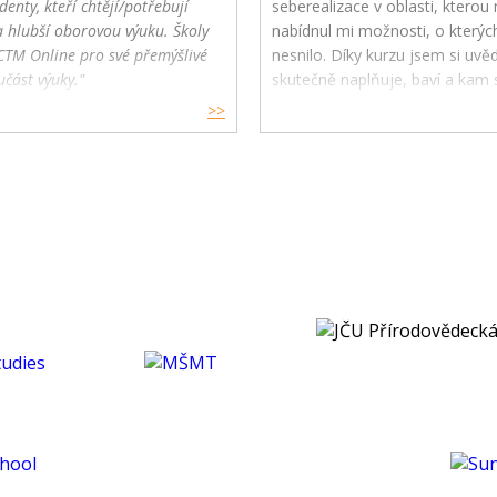
denty, kteří chtějí/potřebují
seberealizace v oblasti, kterou m
a hlubší oborovou výuku. Školy
nabídnul mi možnosti, o kterýc
CTM Online pro své přemýšlivé
nesnilo. Díky kurzu jsem si uv
učást výuky."
skutečně naplňuje, baví a kam s
budoucnu směřovat ve své karié
>>
koníčcích.