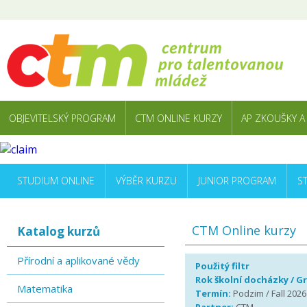
OBJEVITELSKÝ PROGRAM
CTM ONLINE KURZY
AP ZKOUŠKY A
STUDIUM ONLINE
VÝBĚR KURZU
JUNIOR PROGRAM
S
CTM Online kurzy
Katalog kurzů
Přírodní a aplikované vědy
Použitý filtr
Rok školní docházky / G
Matematika
Termín:
Podzim / Fall 2026