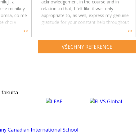
iluji, a
acknowledgement in the course and in
h se mi nikdy
relation to that, I felt like it was only
ědomila, co mě
appropriate to, as well, express my genuine
e chci v
gratitude for your constant help throughout
ře, ale i
the year.
>>
>>
Your feedback and advice have had a great
VŠECHNY REFERENCE
impact on my understanding and enjoyment
of the subject and helped me develop a
much deeper insight into psychology. Thank
you for being an exceptional tutor and
making this course such an amazing
experience for me. :)