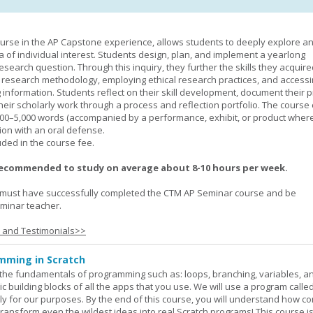
urse in the AP Capstone experience, allows students to deeply explore a
ea of individual interest. Students design, plan, and implement a yearlong
esearch question. Through this inquiry, they further the skills they acquire
 research methodology, employing ethical research practices, and accessi
 information. Students reflect on their skill development, document their 
their scholarly work through a process and reflection portfolio. The course
000–5,000 words (accompanied by a performance, exhibit, or product wher
ion with an oral defense.
uded in the course fee.
recommended to study on average about 8-10 hours per week.
must have successfully completed the CTM AP Seminar course and be
minar teacher.
s and Testimonials>>
mming in Scratch
rn the fundamentals of programming such as: loops, branching, variables, a
c building blocks of all the apps that you use. We will use a program calle
y for our purposes. By the end of this course, you will understand how c
transform even the wildest ideas into real Scratch programs! This course is