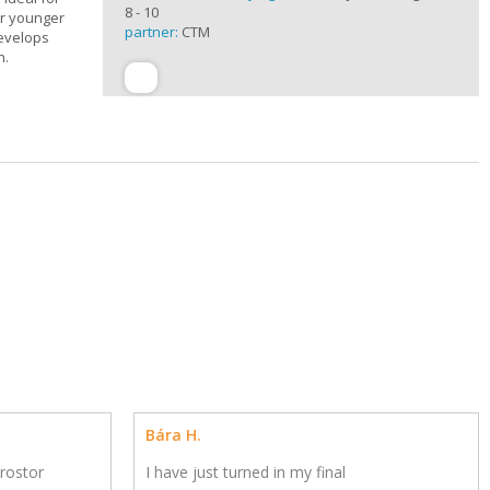
8 - 10
or younger
partner:
CTM
develops
n.
Bára H.
rostor
I have just turned in my final