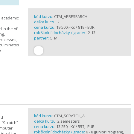
kód kurzu:
CTM_APRESEARCH
n academic
délka kurzu:
2
cena kurzu:
19 500,- Kč / 819,- EUR
d in the AP
rok školní docházky / grade:
12-13
ng,
partner:
CTM
processes,
 culminates
e
kód kurzu:
CTM_SCRATCH_A
nd
délka kurzu:
2 semesters
d “Scratch”
cena kurzu:
13 250,- Kč / 557,- EUR
omputer
rok školní docházky / grade:
6 - 8 (Junior Program),
 ideal for