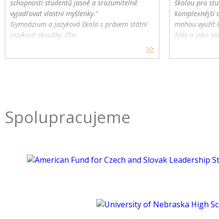
schopnosti studentů jasně a srozumitelně
školou pro stu
vyjadřovat vlastní myšlenky."
komplexnější 
Gymnázium a Jazyková škola s právem státní
mohou využít 
jazykové zkoušky, Zlín
žáky a jako so
>>
Spolupracujeme