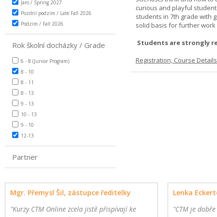
Jaro / Spring 2027
curious and playful student
Pozdní podzim / Late Fall 2026
students in 7th grade with 
Podzim / Fall 2026
solid basis for further wor
Students are strongly r
Rok školní docházky / Grade
Registration, Course Detail
6 - 8 (Junior Program)
8 - 10
8 - 11
8 - 13
9 - 13
10 - 13
9 - 10
12-13
Partner
Mgr. Přemysl Šil, zástupce ředitelky
Lenka Eckert
"Kurzy CTM Online zcela jistě přispívají ke
"CTM je dobře