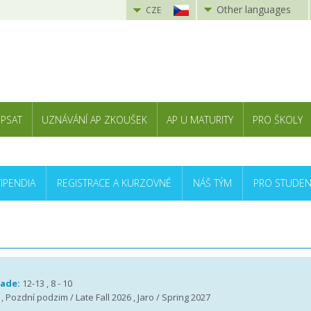
Other languages
CZE
 PSAT
UZNÁVÁNÍ AP ZKOUŠEK
AP U MATURITY
PRO ŠKOLY
TIPENDIA
REGISTRACE A KURZOVNÉ
NÁŠ TÝM
PRO STUDEN
rade:
12-13 , 8 - 10
 , Pozdní podzim / Late Fall 2026 , Jaro / Spring 2027