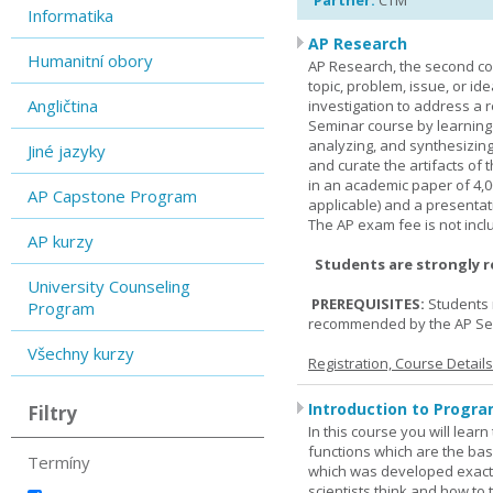
Partner:
CTM
Informatika
AP Research
Humanitní obory
AP Research, the second co
topic, problem, issue, or id
Angličtina
investigation to address a r
Seminar course by learning
analyzing, and synthesizing
Jiné jazyky
and curate the artifacts of 
in an academic paper of 4,
AP Capstone Program
applicable) and a presentat
The AP exam fee is not incl
AP kurzy
Students are strongly 
University Counseling
PREREQUISITES:
Students 
Program
recommended by the AP Se
Všechny kurzy
Registration, Course Detail
Introduction to Progra
Filtry
In this course you will lea
functions which are the basi
Termíny
which was developed exactl
scientists think and how to 