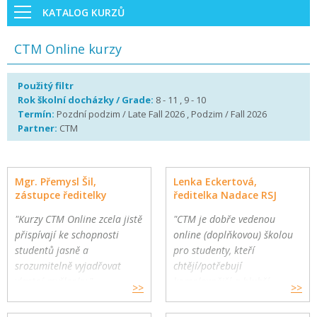
KATALOG KURZŮ
CTM Online kurzy
Použitý filtr
Rok školní docházky / Grade:
8 - 11 , 9 - 10
Termín:
Pozdní podzim / Late Fall 2026 , Podzim / Fall 2026
Partner:
CTM
Mgr. Přemysl Šil,
Lenka Eckertová,
zástupce ředitelky
ředitelka Nadace RSJ
"Kurzy CTM Online zcela jistě
"CTM je dobře vedenou
přispívají ke schopnosti
online (doplňkovou) školou
studentů jasně a
pro studenty, kteří
srozumitelně vyjadřovat
chtějí/potřebují
vlastní myšlenky."
komplexnější a hlubší
>>
>>
Gymnázium a Jazyková škola
oborovou výuku. Školy
s právem státní jazykové
mohou využít CTM Online