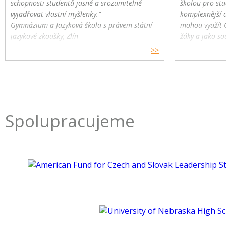
schopnosti studentů jasně a srozumitelně
školou pro stu
vyjadřovat vlastní myšlenky."
komplexnější 
Gymnázium a Jazyková škola s právem státní
mohou využít 
jazykové zkoušky, Zlín
žáky a jako so
>>
Spolupracujeme