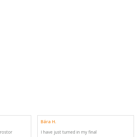
Bára H.
rostor
I have just turned in my final