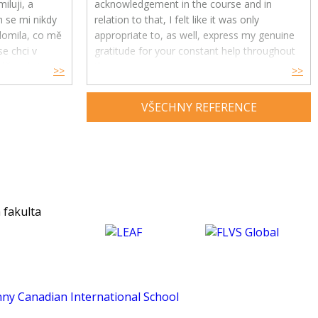
iluji, a
acknowledgement in the course and in
h se mi nikdy
relation to that, I felt like it was only
ědomila, co mě
appropriate to, as well, express my genuine
e chci v
gratitude for your constant help throughout
ře, ale i
the year.
>>
>>
Your feedback and advice have had a great
VŠECHNY REFERENCE
impact on my understanding and enjoyment
of the subject and helped me develop a
much deeper insight into psychology. Thank
you for being an exceptional tutor and
making this course such an amazing
experience for me. :)