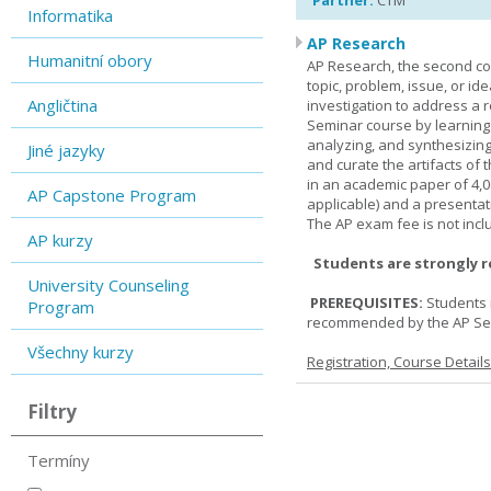
Partner:
CTM
Informatika
AP Research
Humanitní obory
AP Research, the second co
topic, problem, issue, or id
Angličtina
investigation to address a r
Seminar course by learning
analyzing, and synthesizing
Jiné jazyky
and curate the artifacts of 
in an academic paper of 4,
AP Capstone Program
applicable) and a presentat
The AP exam fee is not incl
AP kurzy
Students are strongly 
University Counseling
PREREQUISITES:
Students 
Program
recommended by the AP Se
Všechny kurzy
Registration, Course Detail
Filtry
Termíny