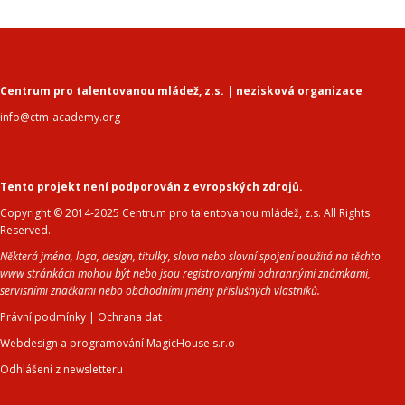
Centrum pro talentovanou mládež, z.s. | nezisková organizace
info@ctm-academy.org
Tento projekt není podporován z evropských zdrojů.
Copyright © 2014-2025 Centrum pro talentovanou mládež, z.s. All Rights
Reserved.
Některá jména, loga, design, titulky, slova nebo slovní spojení použitá na těchto
www stránkách mohou být nebo jsou registrovanými ochrannými známkami,
servisními značkami nebo obchodními jmény příslušných vlastníků.
Právní podmínky
|
Ochrana dat
Webdesign a programování MagicHouse s.r.o
Odhlášení z newsletteru