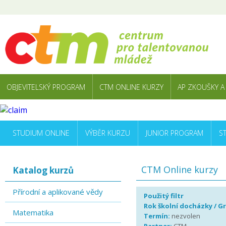
OBJEVITELSKÝ PROGRAM
CTM ONLINE KURZY
AP ZKOUŠKY A
STUDIUM ONLINE
VÝBĚR KURZU
JUNIOR PROGRAM
S
CTM Online kurzy
Katalog kurzů
Přírodní a aplikované vědy
Použitý filtr
Rok školní docházky / G
Matematika
Termín:
nezvolen