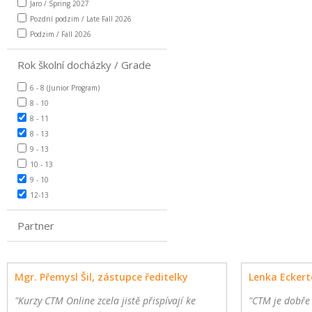
Jaro / Spring 2027
Pozdní podzim / Late Fall 2026
Podzim / Fall 2026
Rok školní docházky / Grade
6 - 8 (Junior Program)
8 - 10
8 - 11
8 - 13
9 - 13
10 - 13
9 - 10
12-13
Partner
Mgr. Přemysl Šil, zástupce ředitelky
Lenka Eckert
"Kurzy CTM Online zcela jistě přispívají ke
"CTM je dobře