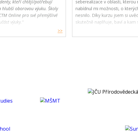
denty, kteří chtějí/potřebují
seberealizace v oblasti, kterou m
a hlubší oborovou výuku. Školy
nabídnul mi možnosti, o kterýc
CTM Online pro své přemýšlivé
nesnilo. Díky kurzu jsem si uv
učást výuky."
skutečně naplňuje, baví a kam s
budoucnu směřovat ve své karié
>>
koníčcích.