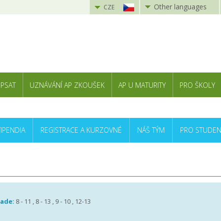
Other languages
CZE
 PSAT
UZNÁVÁNÍ AP ZKOUŠEK
AP U MATURITY
PRO ŠKOLY
TIPENDIA
REGISTRACE A KURZOVNÉ
NÁŠ TÝM
PRO STUDEN
rade:
8 - 11 , 8 - 13 , 9 - 10 , 12-13