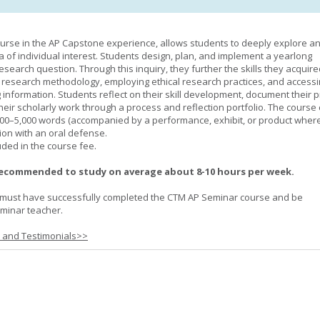
urse in the AP Capstone experience, allows students to deeply explore a
ea of individual interest. Students design, plan, and implement a yearlong
esearch question. Through this inquiry, they further the skills they acquire
 research methodology, employing ethical research practices, and accessi
 information. Students reflect on their skill development, document their 
their scholarly work through a process and reflection portfolio. The course
000–5,000 words (accompanied by a performance, exhibit, or product wher
ion with an oral defense.
uded in the course fee.
recommended to study on average about 8-10 hours per week.
must have successfully completed the CTM AP Seminar course and be
minar teacher.
s and Testimonials>>