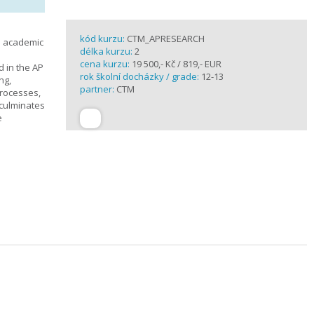
kód kurzu:
CTM_APRESEARCH
n academic
délka kurzu:
2
cena kurzu:
19 500,- Kč / 819,- EUR
d in the AP
rok školní docházky / grade:
12-13
ng,
partner:
CTM
processes,
 culminates
e