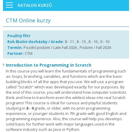
KATALOG KURZŮ
CTM Online kurzy
Použitý filtr
Rok školní docházky / Grade:
8 - 11 , 8 - 13 , 8 - 10 , 9 - 10
Termín:
Pozdní podzim / Late Fall 2026 , Podzim / Fall 2026
Partner:
CTM
Introduction to Programming in Scratch
In this course you will learn the fundamentals of programming such
as: loops, branching, variables, and functions which are the basic
building blocks of all the apps that you use. We will use a program
called “Scratch” which was developed exactly for our purposes. By
the end of this course, you will understand how computer scientists
think and how to transform even the wildest ideas into real Scratch
programs! This course is ideal for curious and playful students
studying in
8 - 9
grade, or older, with no prior programming
experience, or younger students in 7th grade with good English and
programming experience. Also, the course will help you develops
solid basis for further work with major languages used in the
software industry such as Java or Python.