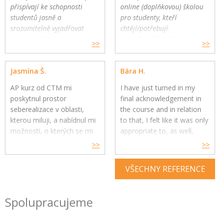
přispívají ke schopnosti
online (doplňkovou) školou
studentů jasně a
pro studenty, kteří
srozumitelně vyjadřovat
chtějí/potřebují
vlastní myšlenky."
komplexnější a hlubší
>>
>>
Gymnázium a Jazyková škola
oborovou výuku. Školy
s právem státní jazykové
mohou využít CTM Online
Jasmína Š.
Bára H.
zkoušky, Zlín
pro své přemýšlivé žáky a
jako součást výuky."
AP kurz od CTM mi
I have just turned in my
poskytnul prostor
final acknowledgement in
seberealizace v oblasti,
the course and in relation
kterou miluji, a nabídnul mi
to that, I felt like it was only
možnosti, o kterých se mi
appropriate to, as well,
nikdy nesnilo. Díky kurzu
express my genuine
>>
>>
jsem si uvědomila, co mě
gratitude for your constant
skutečně naplňuje, baví a
help throughout the year.
VŠECHNY REFERENCE
kam se chci v budoucnu
směřovat ve své kariéře,
Your feedback and advice
ale i koníčcích.
have had a great impact on
Spolupracujeme
my understanding and
enjoyment of the subject