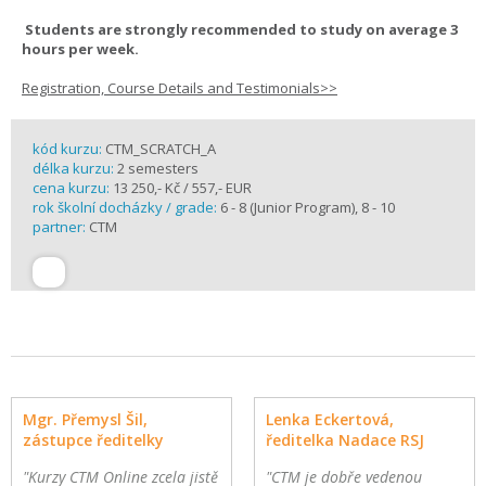
Students are strongly recommended to study on average 3
hours per week.
Registration, Course Details and Testimonials>>
kód kurzu:
CTM_SCRATCH_A
délka kurzu:
2 semesters
cena kurzu:
13 250,- Kč / 557,- EUR
rok školní docházky / grade:
6 - 8 (Junior Program), 8 - 10
partner:
CTM
Mgr. Přemysl Šil,
Lenka Eckertová,
zástupce ředitelky
ředitelka Nadace RSJ
"Kurzy CTM Online zcela jistě
"CTM je dobře vedenou