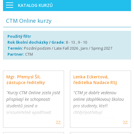
KATALOG KURZŮ
CTM Online kurzy
Použitý filtr
Rok školní docházky / Grade:
8 - 13 , 9 - 10
Termín:
Pozdní podzim / Late Fall 2026 , Jaro / Spring 2027
Partner:
CTM
Mgr. Přemysl Šil,
Lenka Eckertová,
zástupce ředitelky
ředitelka Nadace RSJ
"Kurzy CTM Online zcela jistě
"CTM je dobře vedenou
přispívají ke schopnosti
online (doplňkovou) školou
studentů jasně a
pro studenty, kteří
srozumitelně vyjadřovat
chtějí/potřebují
vlastní myšlenky."
komplexnější a hlubší
>>
>>
Gymnázium a Jazyková škola
oborovou výuku. Školy
s právem státní jazykové
mohou využít CTM Online