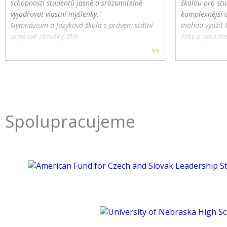
schopnosti studentů jasně a srozumitelně
školou pro stu
vyjadřovat vlastní myšlenky."
komplexnější 
Gymnázium a Jazyková škola s právem státní
mohou využít 
jazykové zkoušky, Zlín
žáky a jako so
>>
Spolupracujeme