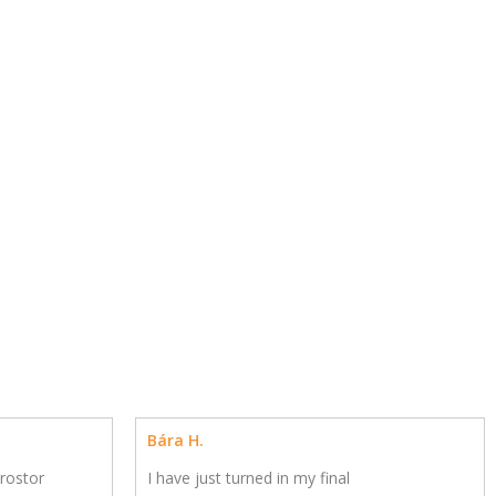
Bára H.
rostor
I have just turned in my final