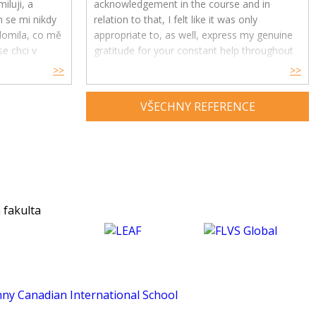
iluji, a
acknowledgement in the course and in
h se mi nikdy
relation to that, I felt like it was only
ědomila, co mě
appropriate to, as well, express my genuine
e chci v
gratitude for your constant help throughout
ře, ale i
the year.
>>
>>
Your feedback and advice have had a great
VŠECHNY REFERENCE
impact on my understanding and enjoyment
of the subject and helped me develop a
much deeper insight into psychology. Thank
you for being an exceptional tutor and
making this course such an amazing
experience for me. :)