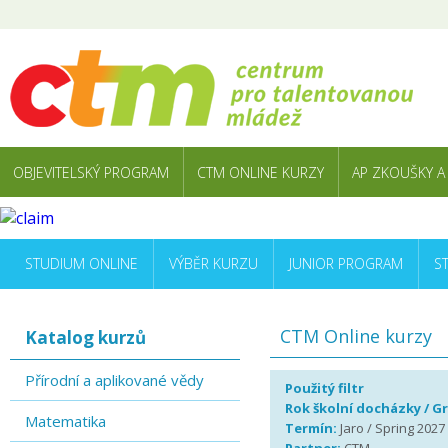
OBJEVITELSKÝ PROGRAM
CTM ONLINE KURZY
AP ZKOUŠKY A
STUDIUM ONLINE
VÝBĚR KURZU
JUNIOR PROGRAM
S
CTM Online kurzy
Katalog kurzů
Přírodní a aplikované vědy
Použitý filtr
Rok školní docházky / G
Matematika
Termín:
Jaro / Spring 2027