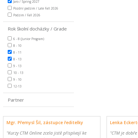
Jaro / Spring 2027
Pozdní podzim / Late Fall 2026
Podzim / Fall 2026
Rok školní docházky / Grade
6 - 8 (Junior Program)
8 - 10
8 - 11
8 - 13
9 - 13
10 - 13
9 - 10
12-13
Partner
Mgr. Přemysl Šil, zástupce ředitelky
Lenka Eckert
"Kurzy CTM Online zcela jistě přispívají ke
"CTM je dobře