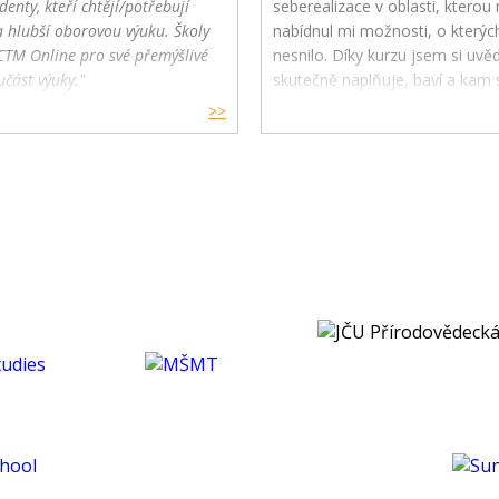
denty, kteří chtějí/potřebují
seberealizace v oblasti, kterou m
a hlubší oborovou výuku. Školy
nabídnul mi možnosti, o kterýc
CTM Online pro své přemýšlivé
nesnilo. Díky kurzu jsem si uv
učást výuky."
skutečně naplňuje, baví a kam s
budoucnu směřovat ve své karié
>>
koníčcích.