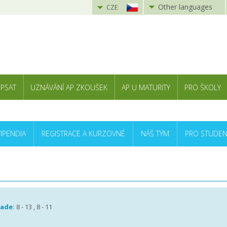
Other languages
CZE
 PSAT
UZNÁVÁNÍ AP ZKOUŠEK
AP U MATURITY
PRO ŠKOLY
TIPENDIA
REGISTRACE A KURZOVNÉ
NÁŠ TÝM
PRO STUDEN
rade:
8 - 13 , 8 - 11