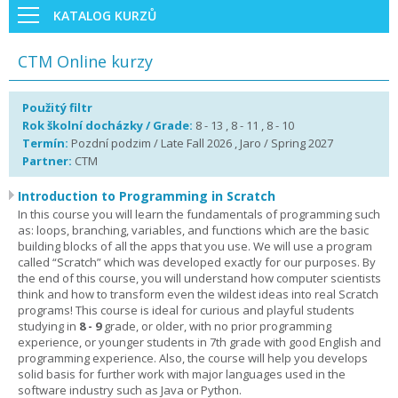
KATALOG KURZŮ
CTM Online kurzy
Použitý filtr
Rok školní docházky / Grade:
8 - 13 , 8 - 11 , 8 - 10
Termín:
Pozdní podzim / Late Fall 2026 , Jaro / Spring 2027
Partner:
CTM
Introduction to Programming in Scratch
In this course you will learn the fundamentals of programming such
as: loops, branching, variables, and functions which are the basic
building blocks of all the apps that you use. We will use a program
called “Scratch” which was developed exactly for our purposes. By
the end of this course, you will understand how computer scientists
think and how to transform even the wildest ideas into real Scratch
programs! This course is ideal for curious and playful students
studying in
8 - 9
grade, or older, with no prior programming
experience, or younger students in 7th grade with good English and
programming experience. Also, the course will help you develops
solid basis for further work with major languages used in the
software industry such as Java or Python.