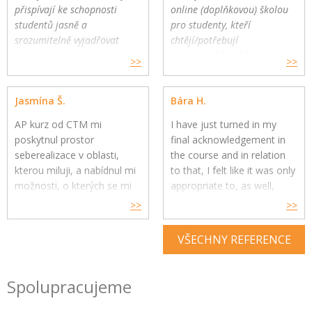
přispívají ke schopnosti
online (doplňkovou) školou
studentů jasně a
pro studenty, kteří
srozumitelně vyjadřovat
chtějí/potřebují
vlastní myšlenky."
komplexnější a hlubší
>>
>>
Gymnázium a Jazyková škola
oborovou výuku. Školy
s právem státní jazykové
mohou využít CTM Online
Jasmína Š.
Bára H.
zkoušky, Zlín
pro své přemýšlivé žáky a
jako součást výuky."
AP kurz od CTM mi
I have just turned in my
poskytnul prostor
final acknowledgement in
seberealizace v oblasti,
the course and in relation
kterou miluji, a nabídnul mi
to that, I felt like it was only
možnosti, o kterých se mi
appropriate to, as well,
nikdy nesnilo. Díky kurzu
express my genuine
>>
>>
jsem si uvědomila, co mě
gratitude for your constant
skutečně naplňuje, baví a
help throughout the year.
VŠECHNY REFERENCE
kam se chci v budoucnu
směřovat ve své kariéře,
Your feedback and advice
ale i koníčcích.
have had a great impact on
Spolupracujeme
my understanding and
enjoyment of the subject