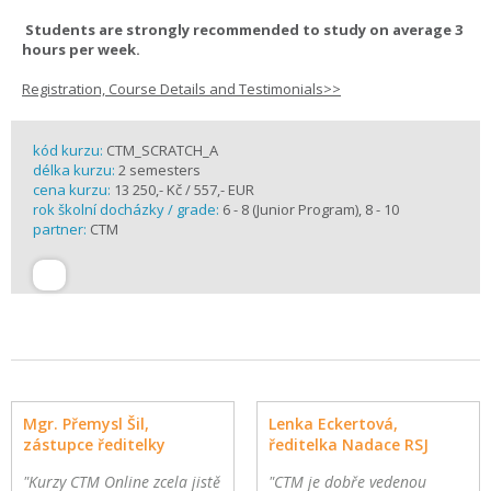
Students are strongly recommended to study on average 3
hours per week.
Registration, Course Details and Testimonials>>
kód kurzu:
CTM_SCRATCH_A
délka kurzu:
2 semesters
cena kurzu:
13 250,- Kč / 557,- EUR
rok školní docházky / grade:
6 - 8 (Junior Program), 8 - 10
partner:
CTM
Mgr. Přemysl Šil,
Lenka Eckertová,
zástupce ředitelky
ředitelka Nadace RSJ
"Kurzy CTM Online zcela jistě
"CTM je dobře vedenou