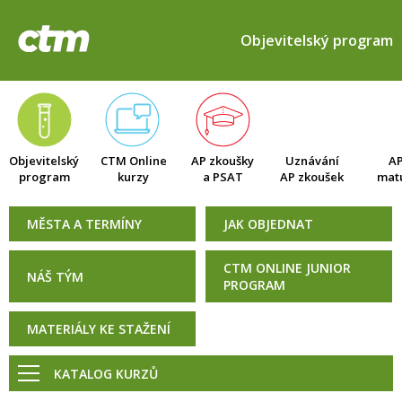
Objevitelský program
Objevitelský
CTM Online
AP zkoušky
Uznávání
AP
program
kurzy
a PSAT
AP zkoušek
matu
MĚSTA A TERMÍNY
JAK OBJEDNAT
CTM ONLINE JUNIOR
NÁŠ TÝM
PROGRAM
MATERIÁLY KE STAŽENÍ
KATALOG KURZŮ